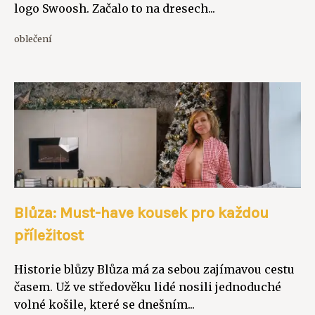
logo Swoosh. Začalo to na dresech...
oblečení
Blůza: Must-have kousek pro každou
příležitost
Historie blůzy Blůza má za sebou zajímavou cestu
časem. Už ve středověku lidé nosili jednoduché
volné košile, které se dnešním...