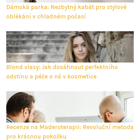
Dámská parka: Nezbytný kabát pro stylové
oblékání v chladném počasí
Blond vlasy: Jak dosáhnout perfektního
odstínu a péče o ně v kosmetice
Recenze na Maderoterapii: Revoluční metoda
pro krásnou pokožku