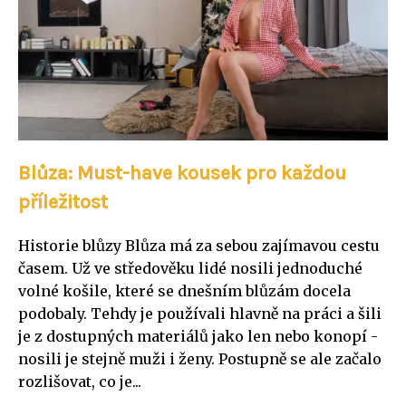
Blůza: Must-have kousek pro každou
příležitost
Historie blůzy Blůza má za sebou zajímavou cestu
časem. Už ve středověku lidé nosili jednoduché
volné košile, které se dnešním blůzám docela
podobaly. Tehdy je používali hlavně na práci a šili
je z dostupných materiálů jako len nebo konopí -
nosili je stejně muži i ženy. Postupně se ale začalo
rozlišovat, co je...