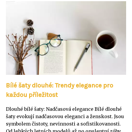
Bílé šaty dlouhé: Trendy elegance pro
každou příležitost
Dlouhé bílé šaty: Nadčasová elegance Bílé dlouhé
šaty evokují nadčasovou eleganci a ženskost. Jsou
symbolem čistoty, nevinnosti a sofistikovanosti.
Od lehkých letních modelů až po opulentní róby,