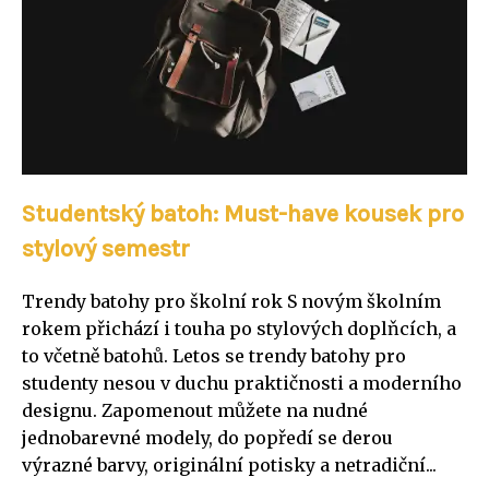
Studentský batoh: Must-have kousek pro
stylový semestr
Trendy batohy pro školní rok S novým školním
rokem přichází i touha po stylových doplňcích, a
to včetně batohů. Letos se trendy batohy pro
studenty nesou v duchu praktičnosti a moderního
designu. Zapomenout můžete na nudné
jednobarevné modely, do popředí se derou
výrazné barvy, originální potisky a netradiční...