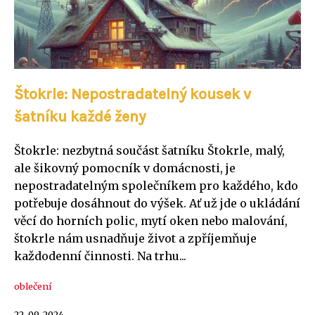
Štokrle: Nepostradatelný kousek v
šatníku každé ženy
Štokrle: nezbytná součást šatníku Štokrle, malý,
ale šikovný pomocník v domácnosti, je
nepostradatelným společníkem pro každého, kdo
potřebuje dosáhnout do výšek. Ať už jde o ukládání
věcí do horních polic, mytí oken nebo malování,
štokrle nám usnadňuje život a zpříjemňuje
každodenní činnosti. Na trhu...
oblečení
22. 09. 2024