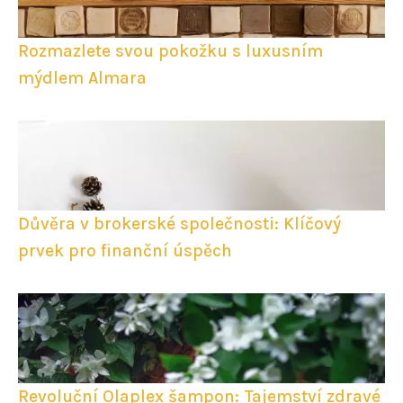
Rozmazlete svou pokožku s luxusním
mýdlem Almara
Důvěra v brokerské společnosti: Klíčový
prvek pro finanční úspěch
Revoluční Olaplex šampon: Tajemství zdravé