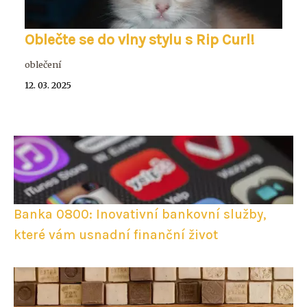
Oblečte se do vlny stylu s Rip Curl!
oblečení
12. 03. 2025
Banka 0800: Inovativní bankovní služby,
které vám usnadní finanční život