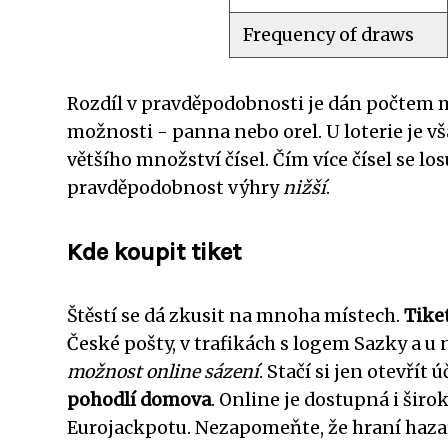
Frequency of draws
Rozdíl v pravděpodobnosti je dán počtem 
možnosti - panna nebo orel. U loterie je v
většího množství čísel. Čím více čísel se lo
pravděpodobnost výhry
nižší
.
Kde koupit tiket
Štěstí se dá zkusit na mnoha místech.
Tike
České pošty, v trafikách s logem Sazky a u
možnost online sázení
. Stačí si jen otevří
pohodlí domova
. Online je dostupná i širo
Eurojackpotu. Nezapomeňte, že hraní hazard