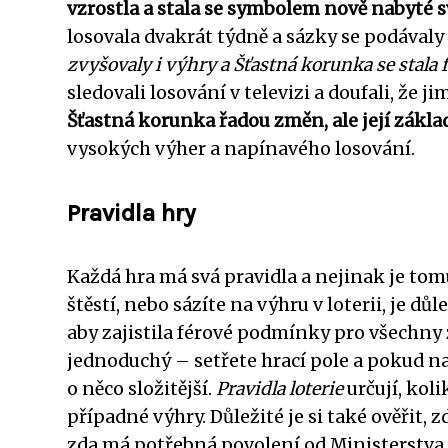
vzrostla a stala se symbolem nově nabyté s
losovala dvakrát týdně a sázky se podávaly 
zvyšovaly i výhry a Šťastná korunka se stala
sledovali losování v televizi a doufali, že ji
Šťastná korunka řadou změn, ale její zákla
vysokých výher a napínavého losování.
Pravidla hry
Každá hra má svá pravidla a nejinak je tomu
štěstí, nebo sázíte na výhru v loterii, je důl
aby zajistila férové podmínky pro všechny 
jednoduchý – setřete hrací pole a pokud naj
o něco složitější.
Pravidla loterie
určují, koli
případné výhry. Důležité je si také ověřit, 
zda má potřebná povolení od Ministerstva 