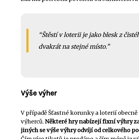
Štěstí v loterii je jako blesk z č
dvakrát na stejné místo.
Výše výher
V případě Šťastné korunky a loterií obecně 
výherců.
Některé hry nabízejí fixní výhry z
jiných se výše výhry odvíjí od celkového p
Čím více tiketů je prodáno a čím méně je vý