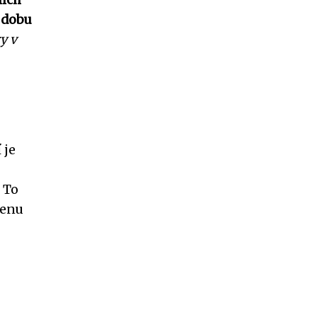
 dobu
y v
 je
 To
cenu