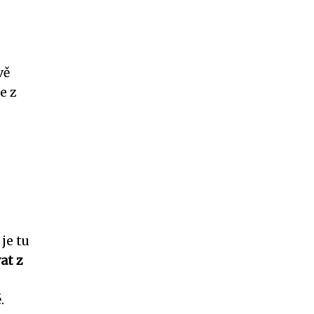
vě
e z
je tu
at z
.