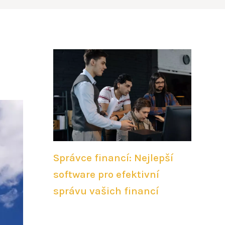
Správce financí: Nejlepší
software pro efektivní
správu vašich financí