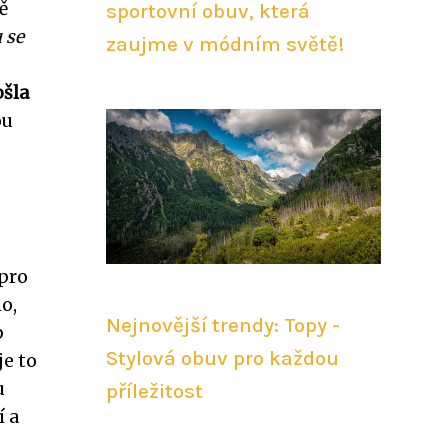
ě
sportovní obuv, která
 se
zaujme v módním světě!
ošla
ou
 pro
o,
Nejnovější trendy: Topy -
p
Stylová obuv pro každou
je to
u
příležitost
í a