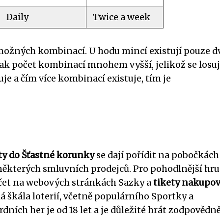
Daily
Twice a week
možných kombinací. U hodu mincí existují pouze d
šak počet kombinací mnohem vyšší, jelikož se losuj
suje a čím více kombinací existuje, tím je
ty do Šťastné korunky
se dají pořídit na pobočkách
 některých smluvních prodejců. Pro pohodlnější hru 
t účet na webových stránkách Sazky a
tikety nakupov
ká škála loterií, včetně populárního Sportky a
ních her je od 18 let a je důležité hrát zodpovědně