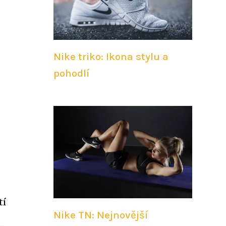
Nike triko: Ikona stylu a
pohodlí
tí
Nike TN: Nejnovější