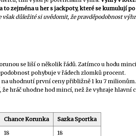
to zejména u her s jackpoty, které se kumulují po
e však důležité si uvědomit, že pravděpodobnost výhr
orunou se liší o několik řádů. Zatímco u hodu mincí
vděpodobnost pohybuje v řádech zlomků procent.
 na uhodnutí první ceny přibližně 1 ku 7 milionům.
, že hráč uhodne hod mincí, než že vyhraje hlavní 
Chance Korunka
Sazka Sportka
18
18