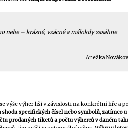
istého nebe – krásné, vzácné a málokdy zasáhne
Anežka Nováko
se výše výher liší v závislosti na konkrétní hře a p
a shodu specifických čísel nebo symbolů, zatímco u
očtu prodaných tiketů a počtu výherců v daném tah
herců, tím vyšší je potenciální výhra.
Výhry v loter