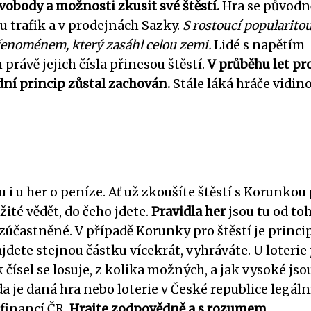
vobody a možnosti zkusit své štěstí.
Hra se původn
u trafik a v prodejnách Sazky.
S rostoucí popularitou
 fenoménem, který zasáhl celou zemi.
Lidé s napětím
m právě jejich čísla přinesou štěstí.
V průběhu let pr
dní princip zůstal zachován.
Stále láká hráče vidin
 i u her o peníze. Ať už zkoušíte štěstí s Korunkou
ežité vědět, do čeho jdete.
Pravidla her
jsou tu od toh
zúčastněné. V případě Korunky pro štěstí je princi
dete stejnou částku vícekrát, vyhráváte. U loterie 
k čísel se losuje, z kolika možných, a jak vysoké jso
zda je daná hra nebo loterie v České republice legáln
financí ČR.
Hrajte zodpovědně a s rozumem.