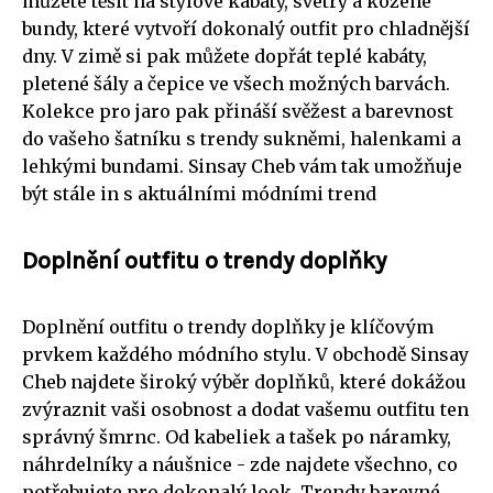
můžete těšit na stylové kabáty, svetry a kožené
bundy, které vytvoří dokonalý outfit pro chladnější
dny. V zimě si pak můžete dopřát teplé kabáty,
pletené šály a čepice ve všech možných barvách.
Kolekce pro jaro pak přináší svěžest a barevnost
do vašeho šatníku s trendy sukněmi, halenkami a
lehkými bundami. Sinsay Cheb vám tak umožňuje
být stále in s aktuálními módními trend
Doplnění outfitu o trendy doplňky
Doplnění outfitu o trendy doplňky je klíčovým
prvkem každého módního stylu. V obchodě Sinsay
Cheb najdete široký výběr doplňků, které dokážou
zvýraznit vaši osobnost a dodat vašemu outfitu ten
správný šmrnc. Od kabeliek a tašek po náramky,
náhrdelníky a náušnice - zde najdete všechno, co
potřebujete pro dokonalý look. Trendy barevné