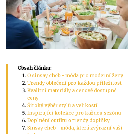
Obsah článku:
O sinsay cheb - móda pro moderní ženy
Trendy oblečení pro každou příležitost
Kvalitní materiály a cenově dostupné
ceny
Široký výběr stylů a velikostí
Inspirující kolekce pro každou sezónu
Doplnění outfitu o trendy doplňky
Sinsay cheb - móda, která zvýrazní vaši