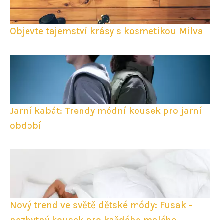
Objevte tajemství krásy s kosmetikou Milva
Jarní kabát: Trendy módní kousek pro jarní
období
Nový trend ve světě dětské módy: Fusak -
nezbytný kousek pro každého malého