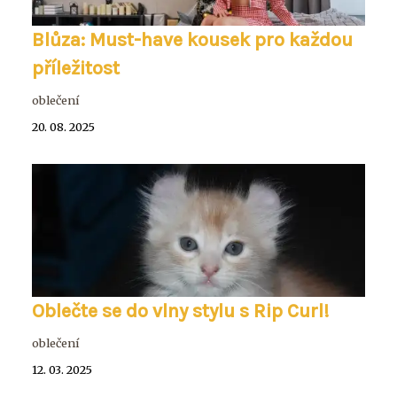
Blůza: Must-have kousek pro každou
příležitost
oblečení
20. 08. 2025
Oblečte se do vlny stylu s Rip Curl!
oblečení
12. 03. 2025