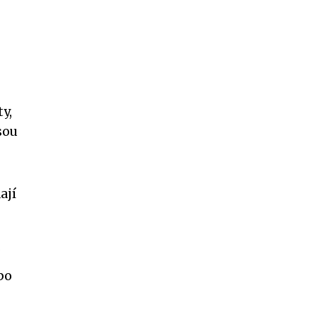
y,
sou
ají
bo