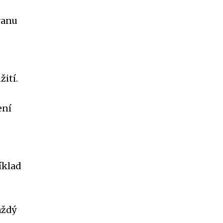
ranu
ití.
ení
íklad
aždý