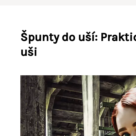
Špunty do uší: Prakti
uši