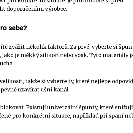
t pro konkrétní situace. Je proto dobré si před
it doporučeními výrobce.
pro sebe?
té zvážit několik faktorů. Za prvé, vyberte si špunt
, jako je měkký silikon nebo vosk. Tyto materiály j
 ucha.
velikosti, takže si vyberte ty, které nejlépe odpovíd
pevně uzavírat ušní kanál.
blokovat. Existují univerzální špunty, které snižují
rčené pro konkrétní situace, například při spaní ne