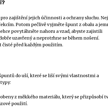
í?
pro zajištění jejich účinnosti a ochrany sluchu. Ne
nfekcím. Potom pečlivě vyjměte špunt z obalu a jem
 lehce povytáhněte nahoru a vzad, abyste zajistili
e dobře uzavřený a neprotrhne se během nošení.
t čisté před každým použitím.
špuntů do uší, které se liší svými vlastnostmi a
 typy:
robeny z měkkého materiálu, který se přizpůsobí t
zové použití.