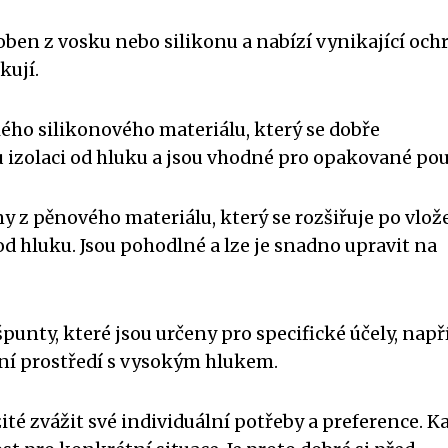
oben z vosku nebo silikonu a nabízí vynikající och
kují.
ého silikonového materiálu, který se dobře
 izolaci od hluku a jsou vhodné pro opakované použ
y z pěnového materiálu, který se rozšiřuje po vlož
od hluku. Jsou pohodlné a lze je snadno upravit na
 špunty, které jsou určeny pro specifické účely, např
vní prostředí s vysokým hlukem.
ité zvážit své individuální potřeby a preference. K