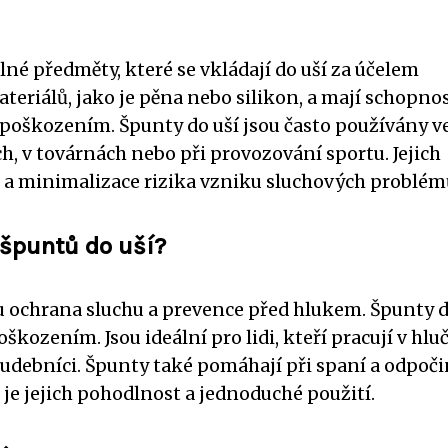
lné předměty, které se vkládají do uší za účelem
teriálů, jako je pěna nebo silikon, a mají schopno
 poškozením. Špunty do uší jsou často používány v
, v továrnách nebo při provozování sportu. Jejich
u a minimalizace rizika vzniku sluchových problém
 špuntů do uší?
u ochrana sluchu a prevence před hlukem. Špunty d
oškozením. Jsou ideální pro lidi, kteří pracují v hl
 hudebníci. Špunty také pomáhají při spaní a odpoč
 je jejich pohodlnost a jednoduché použití.