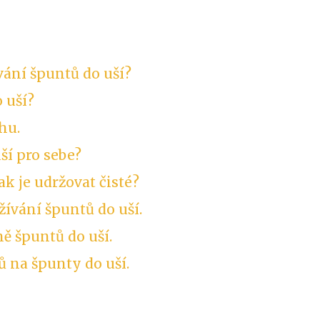
vání špuntů do uší?
 uší?
hu.
ší pro sebe?
jak je udržovat čisté?
ívání špuntů do uší.
ě špuntů do uší.
 na špunty do uší.