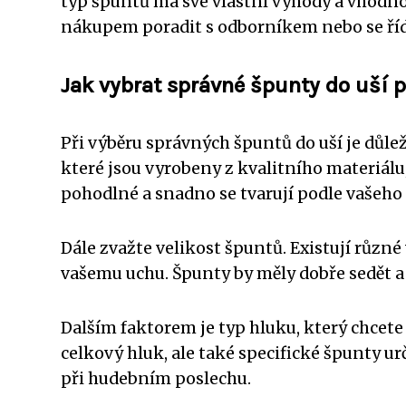
typ špuntů má své vlastní výhody a vhodnos
nákupem poradit s odborníkem nebo se říd
Jak vybrat správné špunty do uší 
Při výběru správných špuntů do uší je důleži
které jsou vyrobeny z kvalitního materiálu
pohodlné a snadno se tvarují podle vašeho
Dále zvažte velikost špuntů. Existují různé 
vašemu uchu. Špunty by měly dobře sedět a 
Dalším faktorem je typ hluku, který chcete 
celkový hluk, ale také specifické špunty u
při hudebním poslechu.