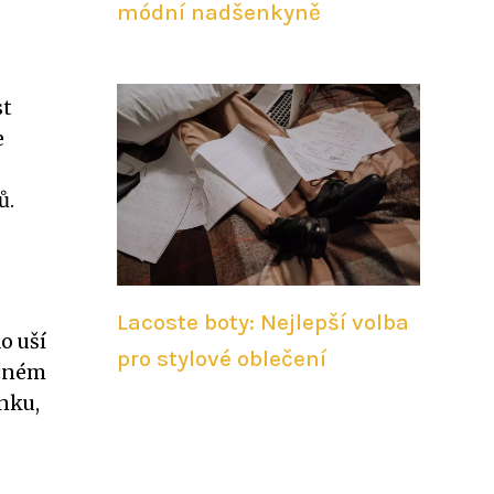
módní nadšenkyně
st
e
ů.
Lacoste boty: Nejlepší volba
o uší
pro stylové oblečení
učném
inku,