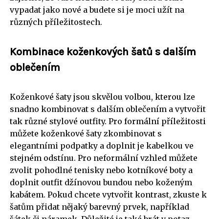
vypadat jako nové a budete si je moci užít na
různých příležitostech.
Kombinace koženkových šatů s dalším
oblečením
Koženkové šaty jsou skvělou volbou, kterou lze
snadno kombinovat s dalším oblečením a vytvořit
tak různé stylové outfity. Pro formální příležitosti
můžete koženkové šaty zkombinovat s
elegantními podpatky a doplnit je kabelkou ve
stejném odstínu. Pro neformální vzhled můžete
zvolit pohodlné tenisky nebo kotníkové boty a
doplnit outfit džínovou bundou nebo koženým
kabátem. Pokud chcete vytvořit kontrast, zkuste k
šatům přidat nějaký barevný prvek, například
šátek či náramek. Důležité je také brát v potaz