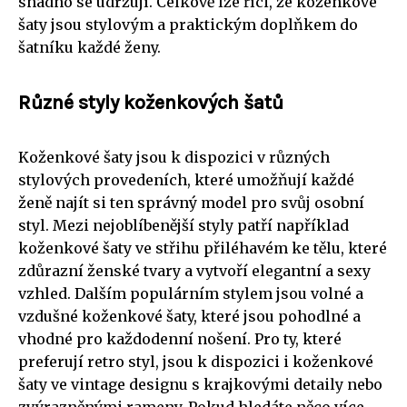
snadno se udržují. Celkově lze říci, že koženkové
šaty jsou stylovým a praktickým doplňkem do
šatníku každé ženy.
Různé styly koženkových šatů
Koženkové šaty jsou k dispozici v různých
stylových provedeních, které umožňují každé
ženě najít si ten správný model pro svůj osobní
styl. Mezi nejoblíbenější styly patří například
koženkové šaty ve střihu přiléhavém ke tělu, které
zdůrazní ženské tvary a vytvoří elegantní a sexy
vzhled. Dalším populárním stylem jsou volné a
vzdušné koženkové šaty, které jsou pohodlné a
vhodné pro každodenní nošení. Pro ty, které
preferují retro styl, jsou k dispozici i koženkové
šaty ve vintage designu s krajkovými detaily nebo
zvýrazněnými rameny. Pokud hledáte něco více