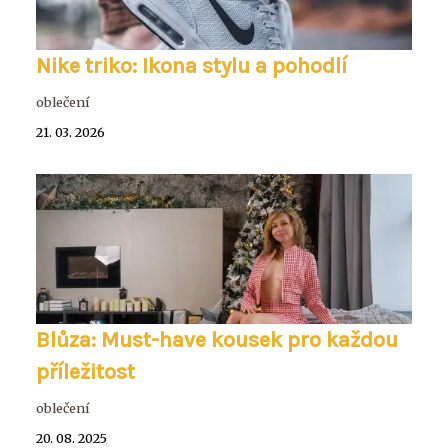
Nike triko: Ikona stylu a pohodlí
oblečení
21. 03. 2026
Blůza: Must-have kousek pro každou
příležitost
oblečení
20. 08. 2025