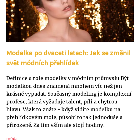
Modelka po dvaceti letech: Jak se změnil
svět módních přehlídek
Definice a role modelky v módním průmyslu Být
modelkou dnes znamená mnohem víc než jen
krásně vypadat. Současný modeling je komplexní
profese, která vyžaduje talent, píli a chytrou
hlavu. Však to znáte - když vidíte modelku na
přehlídkovém mole, působí to tak jednoduše a
přirozeně. Za tím vším ale stojí hodiny...
móda