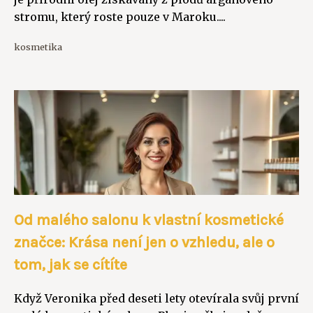
stromu, který roste pouze v Maroku....
kosmetika
Od malého salonu k vlastní kosmetické
značce: Krása není jen o vzhledu, ale o
tom, jak se cítíte
Když Veronika před deseti lety otevírala svůj první