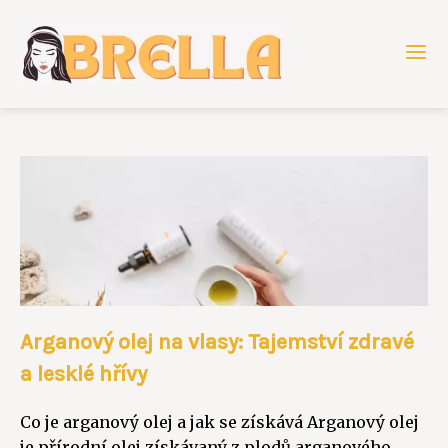
Arganový olej na vlasy: Tajemství zdravé
a lesklé hřívy
Co je arganový olej a jak se získává Arganový olej
je přírodní olej získávaný z plodů arganového