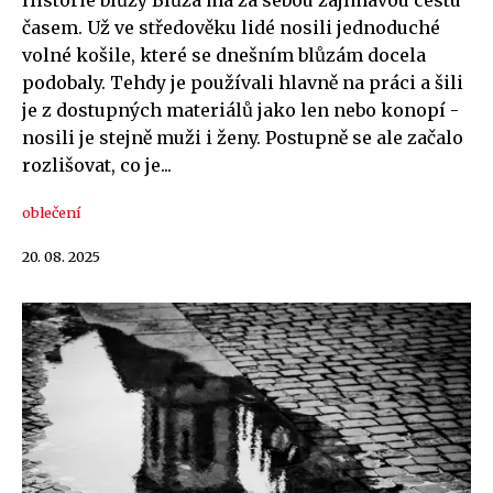
Historie blůzy Blůza má za sebou zajímavou cestu
časem. Už ve středověku lidé nosili jednoduché
volné košile, které se dnešním blůzám docela
podobaly. Tehdy je používali hlavně na práci a šili
je z dostupných materiálů jako len nebo konopí -
nosili je stejně muži i ženy. Postupně se ale začalo
rozlišovat, co je...
oblečení
20. 08. 2025