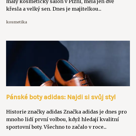
malý kosmetický salon v Plzni, měla jen dvě
křesla a velký sen. Dnes je majitelkou...
kosmetika
Pánské boty adidas: Najdi si svůj styl
Historie značky adidas Značka adidas je dnes pro
mnoho lidí první volbou, když hledají kvalitní
sportovní boty. Všechno to začalo v roce...