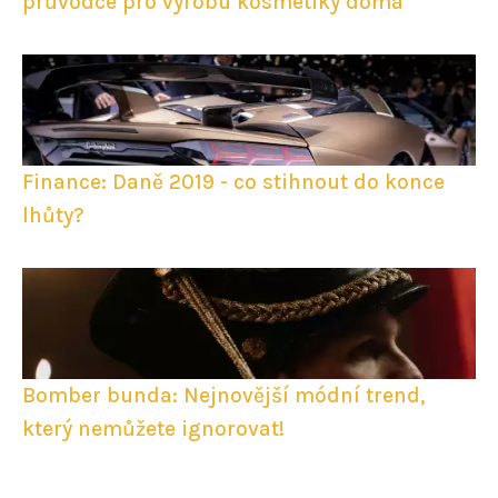
průvodce pro výrobu kosmetiky doma
Finance: Daně 2019 - co stihnout do konce
lhůty?
Bomber bunda: Nejnovější módní trend,
který nemůžete ignorovat!