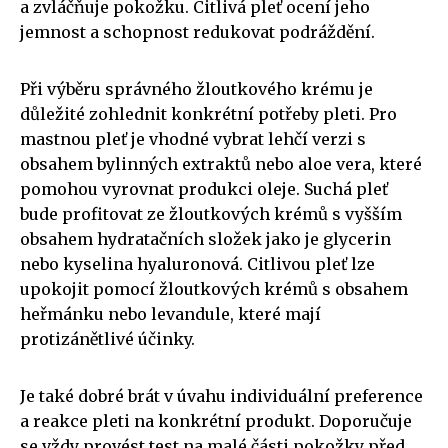
a zvláčňuje pokožku. Citlivá pleť ocení jeho
jemnost a schopnost redukovat podráždění.
Při výběru správného žloutkového krému je
důležité zohlednit konkrétní potřeby pleti. Pro
mastnou pleť je vhodné vybrat lehčí verzi s
obsahem bylinných extraktů nebo aloe vera, které
pomohou vyrovnat produkci oleje. Suchá pleť
bude profitovat ze žloutkových krémů s vyšším
obsahem hydratačních složek jako je glycerin
nebo kyselina hyaluronová. Citlivou pleť lze
upokojit pomocí žloutkových krémů s obsahem
heřmánku nebo levandule, které mají
protizánětlivé účinky.
Je také dobré brát v úvahu individuální preference
a reakce pleti na konkrétní produkt. Doporučuje
se vždy provést test na malé části pokožky před