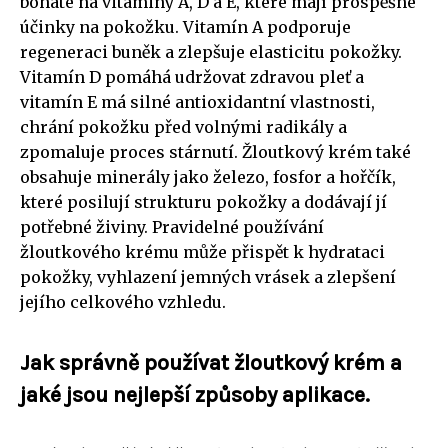
bohaté na vitaminy A, D a E, které mají prospěšné
účinky na pokožku. Vitamín A podporuje
regeneraci buněk a zlepšuje elasticitu pokožky.
Vitamín D pomáhá udržovat zdravou pleť a
vitamín E má silné antioxidantní vlastnosti,
chrání pokožku před volnými radikály a
zpomaluje proces stárnutí. Žloutkový krém také
obsahuje minerály jako železo, fosfor a hořčík,
které posilují strukturu pokožky a dodávají jí
potřebné živiny. Pravidelné používání
žloutkového krému může přispět k hydrataci
pokožky, vyhlazení jemných vrásek a zlepšení
jejího celkového vzhledu.
Jak správně používat žloutkový krém a
jaké jsou nejlepší způsoby aplikace.