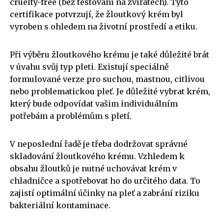
cruelty-free (bez testování na zvířatech). Tyto
certifikace potvrzují, že žloutkový krém byl
vyroben s ohledem na životní prostředí a etiku.
Při výběru žloutkového krému je také důležité brát
v úvahu svůj typ pleti. Existují speciálně
formulované verze pro suchou, mastnou, citlivou
nebo problematickou pleť. Je důležité vybrat krém,
který bude odpovídat vašim individuálním
potřebám a problémům s pletí.
V neposlední řadě je třeba dodržovat správné
skladování žloutkového krému. Vzhledem k
obsahu žloutků je nutné uchovávat krém v
chladničce a spotřebovat ho do určitého data. To
zajistí optimální účinky na pleť a zabrání riziku
bakteriální kontaminace.