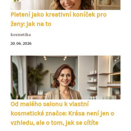
Pletení jako kreativní koníček pro
ženy: jak na to
kosmetika
20. 06. 2026
Od malého salonu k vlastní
kosmetické značce: Krása není jen o
vzhledu, ale o tom, jak se cítíte