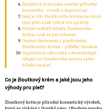
Žloutkový krém jako součást přírodní
kosmetiky - trendy a doporučení.
Jaký je vliv žloutkového krému na různé
typy pleti a jak vybrat ten správný.
Možné vedlejší účinky žloutkového
krému a jak se jim vyhnout.
Osobní zkušenosti s používáním
žloutkového krému - příběhy čtenářek.
Doporučení odborníků a dermatologů
týkající se žloutkového krému a jeho
účinků na pleť.
Co je žloutkový krém a jaké jsou jeho
výhody pro pleť?
Žloutkový krém je přírodní kosmetický výrobek,
který se získává z žloutků vajec. Obsahuje mnoho