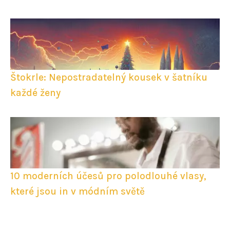
Štokrle: Nepostradatelný kousek v šatníku
každé ženy
10 moderních účesů pro polodlouhé vlasy,
které jsou in v módním světě