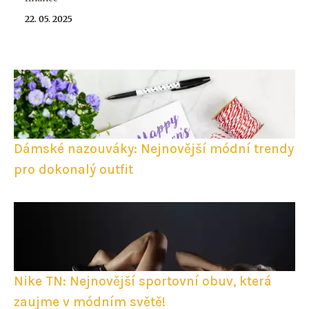
22. 05. 2025
Dámské nazouváky: Nejnovější módní trendy
pro dokonalý outfit
Nike TN: Nejnovější sportovní obuv, která
zaujme v módním světě!