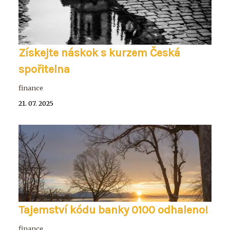
Získejte náskok s kurzem Česká
spořitelna
finance
21. 07. 2025
Tajemství kódu banky 0100 odhaleno!
finance