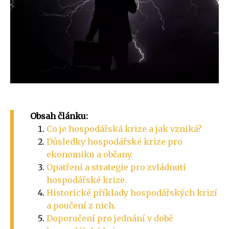
Obsah článku:
Co je hospodářská krize a jak vzniká?
Důsledky hospodářské krize pro
ekonomiku a občany.
Opatření a strategie pro zvládnutí
hospodářské krize.
Historické příklady hospodářských krizí
a poučení z nich.
Doporučení pro jednání v době