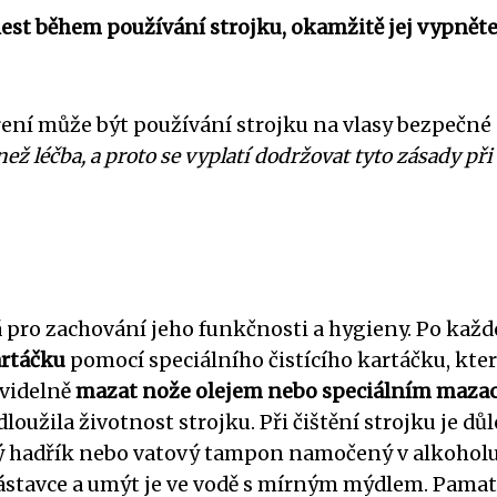
lest během používání strojku, okamžitě jej vypněte
ní může být používání strojku na vlasy bezpečné 
než léčba, a proto se vyplatí dodržovat tyto zásady při
itá pro zachování jeho funkčnosti a hygieny. Po kaž
artáčku
pomocí speciálního čistícího kartáčku, kter
avidelně
mazat nože olejem nebo speciálním maza
loužila životnost strojku. Při čištění strojku je důl
ý hadřík nebo vatový tampon namočený v alkohol
ástavce a umýt je ve vodě s mírným mýdlem. Pamat