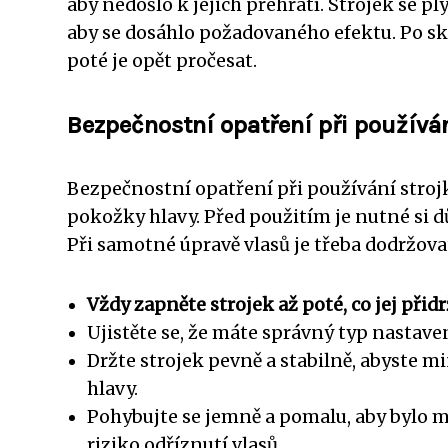
aby nedošlo k jejich přehřátí. Strojek se
aby se dosáhlo požadovaného efektu. Po sk
poté je opět pročesat.
Bezpečnostní opatření při používán
Bezpečnostní opatření při používání strojk
pokožky hlavy. Před použitím je nutné si d
Při samotné úpravě vlasů je třeba dodržova
Vždy zapněte strojek až poté, co jej přidr
Ujistěte se, že máte správný typ nastav
Držte strojek pevně a stabilně, abyste 
hlavy.
Pohybujte se jemně a pomalu, aby bylo 
riziko odříznutí vlasů.