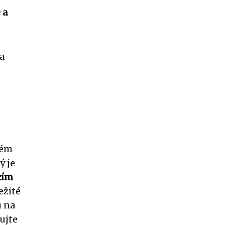
 a
a
dém
ý je
cím
ežité
u na
ujte