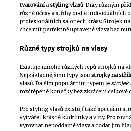
tvarování
a
styling vlasů
. Díky různým pří
různé účesy a střihy podle individuálních p
profesionálních salonech krásy. Strojek n
chce mít perfektně upravené vlasy bez nut
Různé typy strojků na vlasy
Existuje mnoho různých typů strojků na vla
Nejzákladnějšími typy jsou
strojky na stří
vlasů. Dalším populárním typem je
strojek 
rozštěpené konečky bez zkrácení celkové d
Pro styling vlasů existují také speciální st
vytvářet krásné kudrlinky a vlny. Pro rovná
vyrovnat nepoddajné vlasy a dodat jim hlad