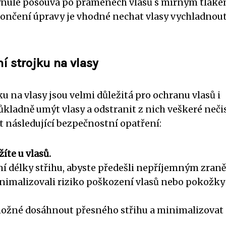
 plynule posouvá po pramenech vlasů s mírným tlake
ončení úpravy je vhodné nechat vlasy vychladnout
í strojku na vlasy
u na vlasy jsou velmi důležitá pro ochranu vlasů i
ůkladně umýt vlasy a odstranit z nich veškeré nečis
t následující bezpečnostní opatření:
žíte u vlasů.
ení délky střihu, abyste předešli nepříjemným zran
minimalizovali riziko poškození vlasů nebo pokožky
možné dosáhnout přesného střihu a minimalizovat