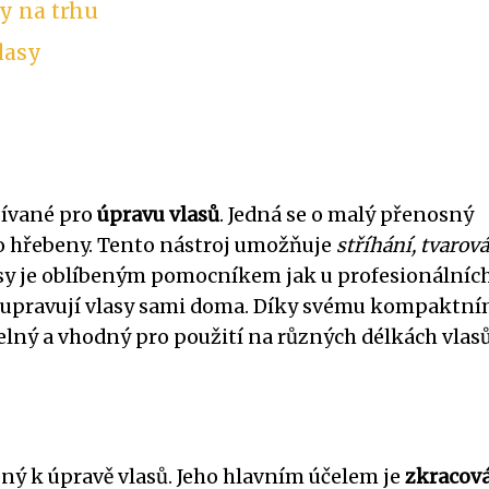
sy na trhu
lasy
užívané pro
úpravu vlasů
. Jedná se o malý přenosný
bo hřebeny. Tento nástroj umožňuje
stříhání, tvarová
lasy je oblíbeným pomocníkem jak u profesionálníc
rádi upravují vlasy sami doma. Díky svému kompaktn
elný a vhodný pro použití na různých délkách vlasů
ený k úpravě vlasů. Jeho hlavním účelem je
zkracov