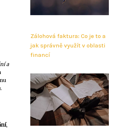
Zálohová faktura: Co je to a
jak správně využít v oblasti
financí
ní a
h
ímu
.
ání
,