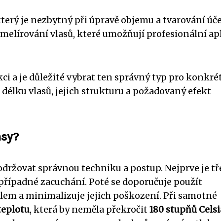
který je nezbytný při úpravě objemu a tvarování úče
a melírování vlasů, které umožňují profesionální ap
ci a je důležité vybrat ten správný typ pro konkré
t délku vlasů, jejich strukturu a požadovaný efekt
asy?
dodržovat správnou techniku a postup. Nejprve je t
 případné zacuchání. Poté se doporučuje použít
eplem a minimalizuje jejich poškození. Při samotné
teplotu
, která by neměla překročit
180 stupňů Celsi