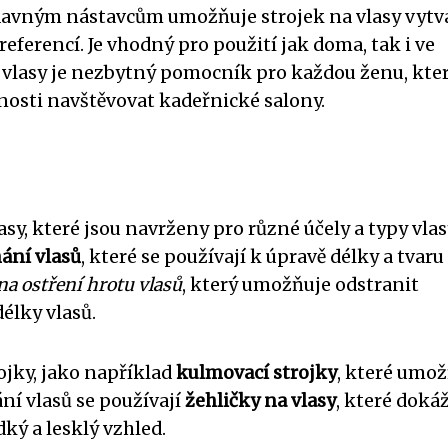
davným nástavcům umožňuje strojek na vlasy vytv
referencí. Je vhodný pro použití jak doma, tak i ve
a vlasy je nezbytný pomocník pro každou ženu, kte
nosti navštěvovat kadeřnické salony.
sy, které jsou navrženy pro různé účely a typy vlas
hání vlasů
, které se používají k úpravě délky a tvaru
na ostření hrotu vlasů
, který umožňuje odstranit
élky vlasů.
rojky, jako například
kulmovací strojky
, které umož
ní vlasů se používají
žehličky na vlasy
, které doká
ký a lesklý vzhled.