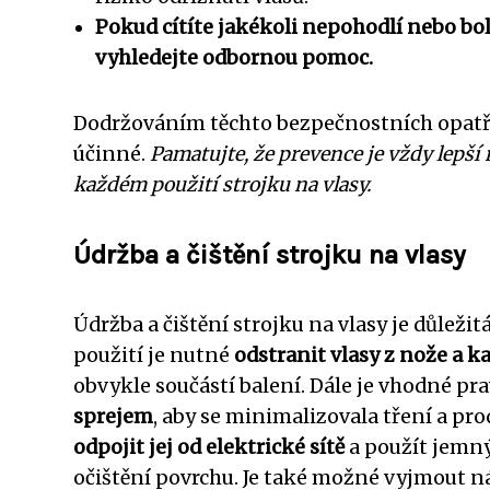
Pokud cítíte jakékoli nepohodlí nebo bo
vyhledejte odbornou pomoc.
Dodržováním těchto bezpečnostních opatře
účinné.
Pamatujte, že prevence je vždy lepší 
každém použití strojku na vlasy.
Údržba a čištění strojku na vlasy
Údržba a čištění strojku na vlasy je důlež
použití je nutné
odstranit vlasy z nože a k
obvykle součástí balení. Dále je vhodné pr
sprejem
, aby se minimalizovala tření a prod
odpojit jej od elektrické sítě
a použít jemn
očištění povrchu. Je také možné vyjmout n