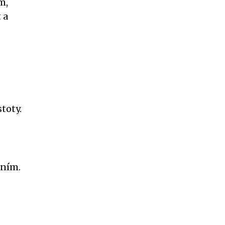
m,
 a
toty.
ěním.