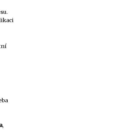
su.
likaci
tní
řeba
a
,