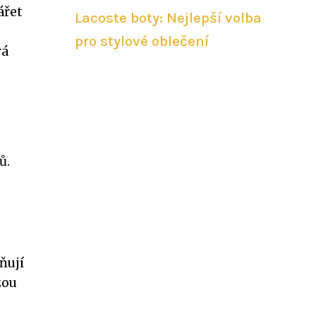
ářet
Lacoste boty: Nejlepší volba
pro stylové oblečení
rá
ů.
ňují
žou